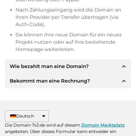
Nach Zahlungseingang wird die Domain an
Ihren Provider per Transfer übertragen (via
Auth-Code).
Sie können Ihre neue Domain für ein neues
Projekt nutzen oder auf Ihre bestehende
Homepage weiterleiten.
expand_less
Wie bezahlt man eine Domain?
expand_less
Bekommt man eine Rechnung?
Nach einer Einigung wird der Inhaber Ihnen die
Details der Zahlung mitteilen. Der Inhaber wird
Ihnen dann die SEPA Bankdetails mitteilen und
Ja, der Verkäufer wird Ihnen eine
auf Wunsch auch Paypal oder weitere
ordnungsgemäße Rechnung senden. Bei
Zahlungsmethoden anbieten.
größeren Kaufpreisen bekommen Sie auf
Deutsch
Wunsch auch einen zusätzlichen Kaufvertrag.
Bitte geben Sie bei der Überweisung immer
Die Domain 7s3.de wird auf diesem
Domain Marktplatz
den Domainnamen und die
angeboten. Über dieses Formular kann entweder ein
Rechnungsnummer an.