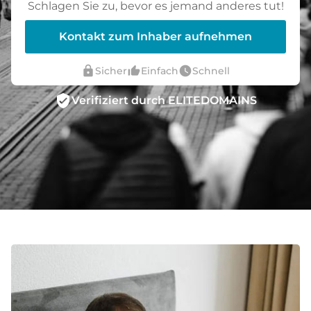
Schlagen Sie zu, bevor es jemand anderes tut!
Kontakt zum Inhaber aufnehmen
lock
thumb_up_alt
watch_later
Sicher
Einfach
Schnell
verified_user
Verifiziert durch ELITEDOMAINS