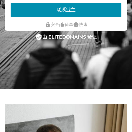
联系业主
lock
thumb_up_alt
watch_later
安全
简单
快速
verified_user
由 ELITEDOMAINS 验证