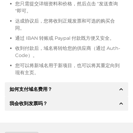
您只需提交详细资料和价格，然后点击 "发送查询
"即可。
达成协议后，您将收到正规发票和可选的购买合
同。
通过 IBAN 转账或 Paypal 付款既方便又安全。
收到付款后，域名将转给您的供应商（通过 Auth-
Code）。
您可以将新域名用于新项目，也可以将其重定向到
现有主页。
expand_less
如何支付域名费用？
expand_less
我会收到发票吗？
达成协议后，房东将通知您付款细节。房主随后会向您
提供 SEPA 银行的详细信息，如果需要，还可以提供
Paypal 或其他付款方式。
是的，卖方会向您寄送正规发票。如果购买价格较高，
您还会根据要求收到一份额外的购买合同。
转账时请务必注明域名和发票号码。