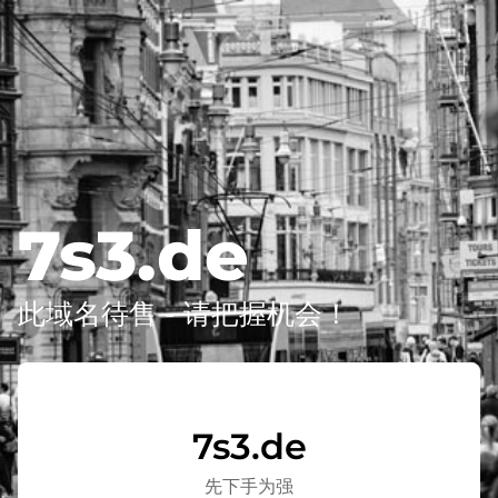
7s3.de
此域名待售 - 请把握机会！
7s3.de
先下手为强