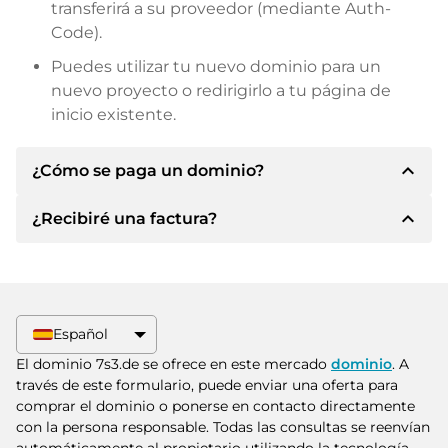
transferirá a su proveedor (mediante Auth-
Code).
Puedes utilizar tu nuevo dominio para un
nuevo proyecto o redirigirlo a tu página de
inicio existente.
expand_less
¿Cómo se paga un dominio?
expand_less
¿Recibiré una factura?
Tras llegar a un acuerdo, el propietario le
informará de los detalles del pago. A
continuación, el propietario le facilitará los datos
Sí, el vendedor le enviará la factura
bancarios SEPA y, si lo desea, también le ofrecerá
correspondiente. Para precios de compra
Paypal u otros métodos de pago.
superiores, también recibirá un contrato de
Español
compra adicional si lo solicita.
Indique siempre el nombre de dominio y el
El dominio 7s3.de se ofrece en este mercado
dominio
. A
número de factura al realizar la transferencia.
través de este formulario, puede enviar una oferta para
comprar el dominio o ponerse en contacto directamente
con la persona responsable. Todas las consultas se reenvían